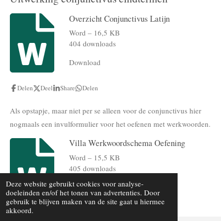
Overzicht Conjunctivus Latijn
Word – 16,5 KB
404 downloads
Download
Delen
Deel
Share
Delen
Als opstapje, maar niet per se alleen voor de conjunctivus hier
nogmaals een invulformulier voor het oefenen met werkwoorden.
Villa Werkwoordschema Oefening
Word – 15,5 KB
405 downloads
Deze website gebruikt cookies voor analyse-
Download
doeleinden en/of het tonen van advertenties. Door
gebruik te blijven maken van de site gaat u hiermee
akkoord.