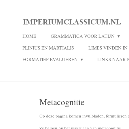
Ga
direct
IMPERIUMCLASSICUM.NL
naar
de
HOME
GRAMMATICA VOOR LATIJN
hoofdinhoud
PLINIUS EN MARTIALIS
LIMES VINDEN I
FORMATIEF EVALUEREN
LINKS NAAR 
Metacognitie
Op deze pagina komen invulbladen, formulieren e
Ze helpen bij het verkrijgen van metacognitie